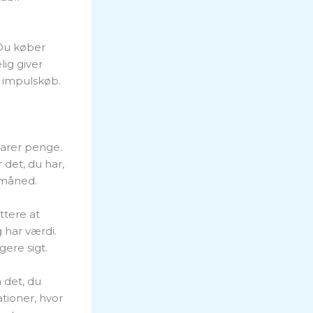
 Du køber
ig giver
 impulskøb.
parer penge.
det, du har,
 måned.
tere at
 har værdi.
ere sigt.
 det, du
tioner, hvor