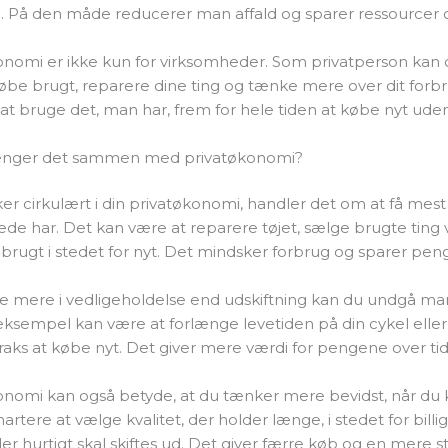
n. På den måde reducerer man affald og sparer ressourcer
nomi er ikke kun for virksomheder. Som privatperson kan d
øbe brugt, reparere dine ting og tænke mere over dit forb
at bruge det, man har, frem for hele tiden at købe nyt ude
nger det sammen med privatøkonomi?
r cirkulært i din privatøkonomi, handler det om at få mest
rede har. Det kan være at reparere tøjet, sælge brugte ting v
rugt i stedet for nyt. Det mindsker forbrug og sparer pen
e mere i vedligeholdelse end udskiftning kan du undgå m
 eksempel kan være at forlænge levetiden på din cykel eller 
traks at købe nyt. Det giver mere værdi for pengene over tid
onomi kan også betyde, at du tænker mere bevidst, når du 
rtere at vælge kvalitet, der holder længe, i stedet for billi
er hurtigt skal skiftes ud. Det giver færre køb og en mere st