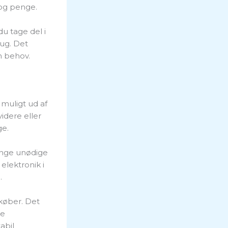
 og penge.
u tage del i
rug. Det
n behov.
 muligt ud af
idere eller
ge.
ange unødige
elektronik i
.
køber. Det
ge
abil