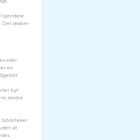
agt.
l ejendele.
. Det skaber
es eller
ver en
dgettet.
ller byt
ere, bedre
biblioteker
 uden at
edes.