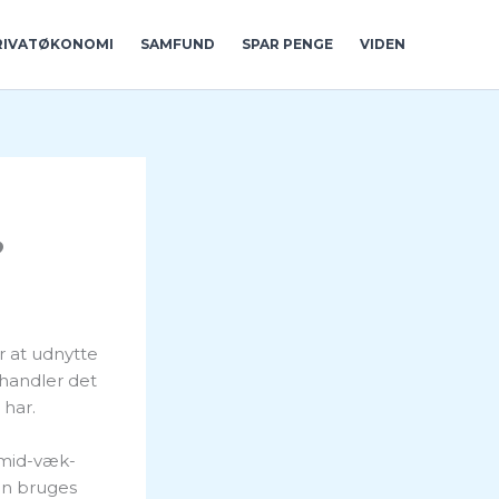
RIVATØKONOMI
SAMFUND
SPAR PENGE
VIDEN
?
 at udnytte
 handler det
 har.
smid-væk-
kan bruges