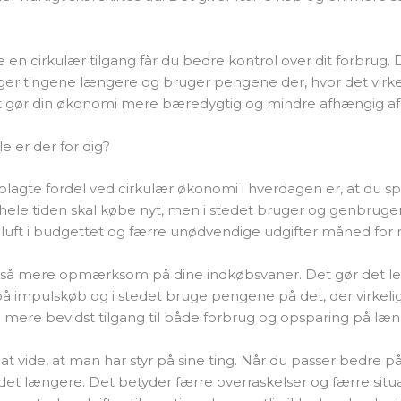
 en cirkulær tilgang får du bedre kontrol over dit forbrug.
ger tingene længere og bruger pengene der, hvor det virkel
 gør din økonomi mere bæredygtig og mindre afhængig af
le er der for dig?
lagte fordel ved cirkulær økonomi i hverdagen er, at du s
hele tiden skal købe nyt, men i stedet bruger og genbruger 
 luft i budgettet og færre unødvendige udgifter måned for
gså mere opmærksom på dine indkøbsvaner. Det gør det let
 impulskøb og i stedet bruge pengene på det, der virkelig
 mere bevidst tilgang til både forbrug og opsparing på læng
 at vide, at man har styr på sine ting. Når du passer bedre på
 det længere. Det betyder færre overraskelser og færre situa