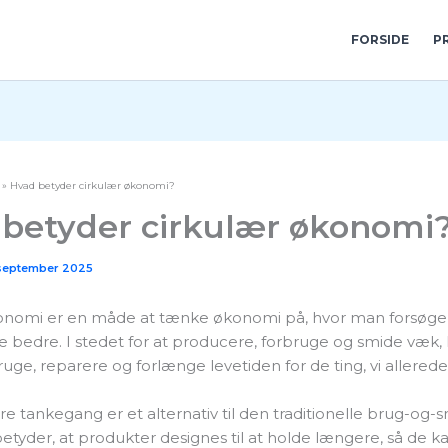
FORSIDE
P
Hvad betyder cirkulær økonomi?
betyder cirkulær økonomi
september 2025
onomi er en måde at tænke økonomi på, hvor man forsøger
 bedre. I stedet for at producere, forbruge og smide væk,
ge, reparere og forlænge levetiden for de ting, vi allerede
e tankegang er et alternativ til den traditionelle brug-og-
betyder, at produkter designes til at holde længere, så de 