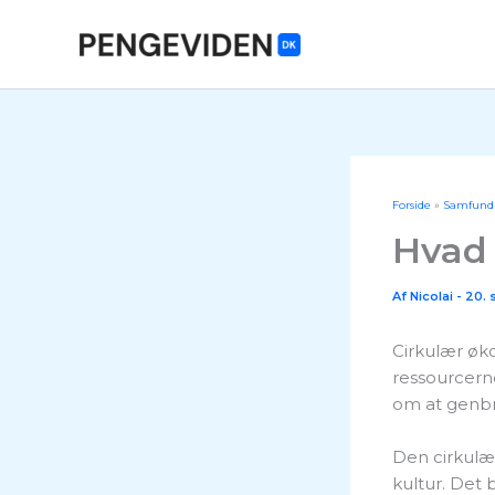
Gå
til
indholdet
Forside
Samfund
Hvad 
Af
Nicolai
-
20. 
Cirkulær øk
ressourcerne
om at genbru
Den cirkulær
kultur. Det 