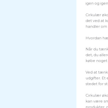
igen og ige
Cirkulær øko
det ved at k
handler om 
Hvordan hæ
Når du tænke
det, du alle
købe noget b
Ved at tænk
udgifter. Et
stedet for s
Cirkulær øk
kan være sma
produkter, d