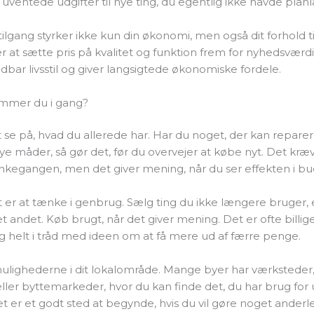
uventede udgifter til nye ting, du egentlig ikke havde planl
tilgang styrker ikke kun din økonomi, men også dit forhold ti
at sætte pris på kvalitet og funktion frem for nyhedsværdi
bar livsstil og giver langsigtede økonomiske fordele.
mmer du i gang?
 se på, hvad du allerede har. Har du noget, der kan reparer
e måder, så gør det, før du overvejer at købe nyt. Det kræ
ankegangen, men det giver mening, når du ser effekten i bu
 er at tænke i genbrug. Sælg ting du ikke længere bruger, e
t andet. Køb brugt, når det giver mening. Det er ofte billig
og helt i tråd med ideen om at få mere ud af færre penge.
lighederne i dit lokalområde. Mange byer har værksteder, 
eller byttemarkeder, hvor du kan finde det, du har brug for
t er et godt sted at begynde, hvis du vil gøre noget anderl