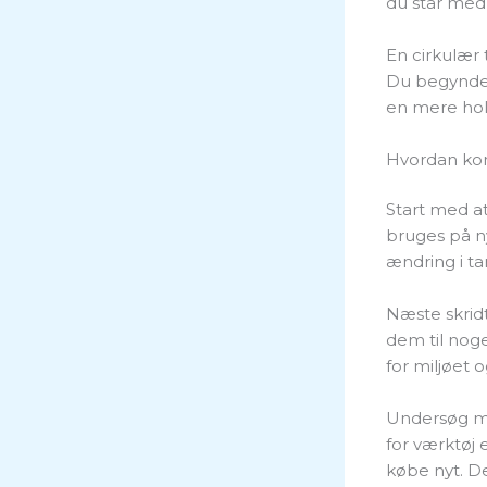
du står med 
En cirkulær 
Du begynder 
en mere hold
Hvordan ko
Start med at
bruges på ny
ændring i t
Næste skridt
dem til noge
for miljøet 
Undersøg mu
for værktøj 
købe nyt. De