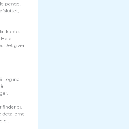
de penge,
fsluttet,
in konto,
. Hele
e. Det giver
å Log ind
på
ger.
r finder du
 detaljerne.
e dit