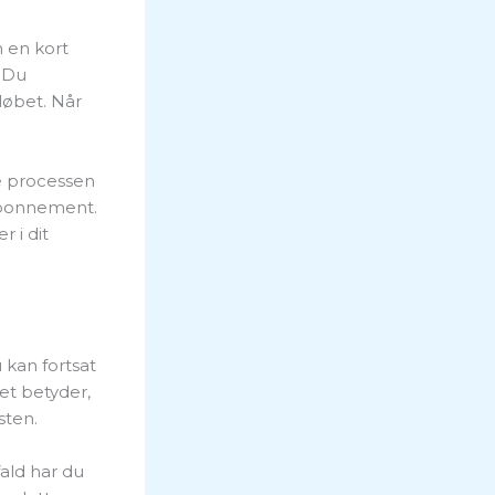
 en kort
 Du
dløbet. Når
le processen
 abonnement.
r i dit
kan fortsat
et betyder,
sten.
fald har du