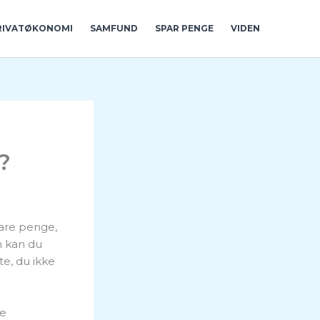
RIVATØKONOMI
SAMFUND
SPAR PENGE
VIDEN
?
are penge,
n kan du
te, du ikke
de