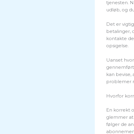
tjenesten. 
udløb, og d
Det er vigti
betalinger, 
kontakte de
opsigelse.
Uanset hvor
gennemført.
kan bevise, 
problemer m
Hvorfor korr
En korrekt o
glemmer at f
følger de an
abonnemente