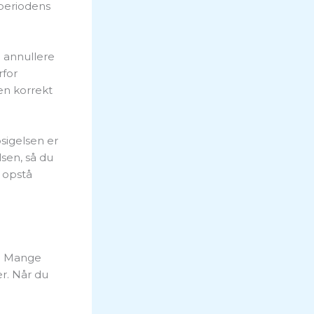
 periodens
n annullere
rfor
en korrekt
sigelsen er
sen, så du
e opstå
t. Mange
er. Når du