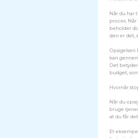
Når du har 
proces. Når
beholder dog
den er det, s
Opsigelsen k
kan gennemf
Det betyder, 
budget, som 
Hvornår st
Når du opsi
bruge tjenes
at du får de
Et eksempel 