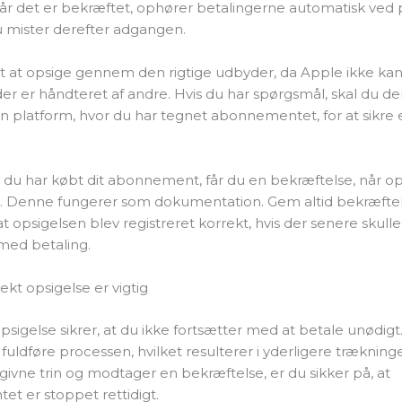
Når det er bekræftet, ophører betalingerne automatisk ved
u mister derefter adgangen.
gt at opsige gennem den rigtige udbyder, da Apple ikke ka
der er håndteret af andre. Hvis du har spørgsmål, skal du de
n platform, hvor du har tegnet abonnementet, for at sikre 
 du har købt dit abonnement, får du en bekræftelse, når op
 Denne fungerer som dokumentation. Gem altid bekræftel
at opsigelsen blev registreret korrekt, hvis der senere skull
ed betaling.
ekt opsigelse er vigtig
psigelse sikrer, at du ikke fortsætter med at betale unødig
uldføre processen, hvilket resulterer i yderligere trækning
givne trin og modtager en bekræftelse, er du sikker på, at
t er stoppet rettidigt.