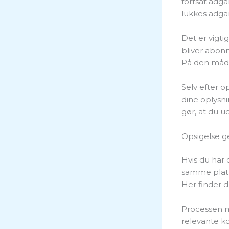
fortsat adga
lukkes adgan
Det er vigti
bliver abonn
På den måde
Selv efter 
dine oplysni
gør, at du u
Opsigelse 
Hvis du har 
samme platfo
Her finder d
Processen m
relevante k