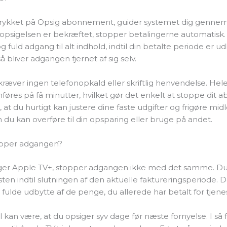
trykket på Opsig abonnement, guider systemet dig gennem
 opsigelsen er bekræftet, stopper betalingerne automatisk.
 fuld adgang til alt indhold, indtil din betalte periode er u
å bliver adgangen fjernet af sig selv.
ræver ingen telefonopkald eller skriftlig henvendelse. He
øres på få minutter, hvilket gør det enkelt at stoppe dit
at du hurtigt kan justere dine faste udgifter og frigøre midle
du kan overføre til din opsparing eller bruge på andet.
opper adgangen?
ger Apple TV+, stopper adgangen ikke med det samme. Du 
ten indtil slutningen af den aktuelle faktureringsperiode. D
t fulde udbytte af de penge, du allerede har betalt for tjene
kan være, at du opsiger syv dage før næste fornyelse. I så 