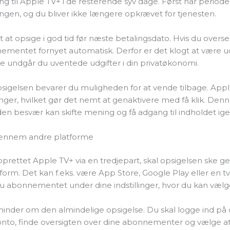
ng til Apple TV+ i de resterende syv dage. Først når perioden
gen, og du bliver ikke længere opkrævet for tjenesten.
gt at opsige i god tid før næste betalingsdato. Hvis du overse
ementet fornyet automatisk. Derfor er det klogt at være ude
 undgår du uventede udgifter i din privatøkonomi.
opsigelsen bevarer du muligheden for at vende tilbage. A
nger, hvilket gør det nemt at genaktivere med få klik. Denne 
den besvær kan skifte mening og få adgang til indholdet ige
gennem andre platforme
oprettet Apple TV+ via en tredjepart, skal opsigelsen ske 
rm. Det kan f.eks. være App Store, Google Play eller en t
u abonnementet under dine indstillinger, hvor du kan vælge
inder om den almindelige opsigelse. Du skal logge ind på
onto, finde oversigten over dine abonnementer og vælge a