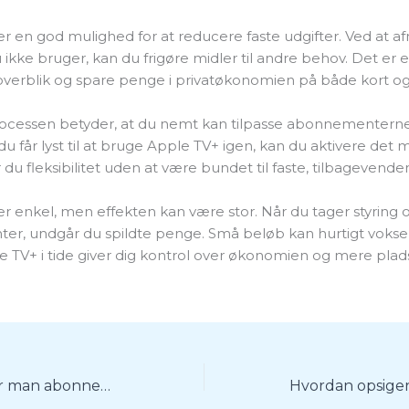
r en god mulighed for at reducere faste udgifter. Ved at a
u ikke bruger, kan du frigøre midler til andre behov. Det er e
overblik og spare penge i privatøkonomien på både kort og 
ocessen betyder, at du nemt kan tilpasse abonnementerne t
du får lyst til at bruge Apple TV+ igen, kan du aktivere det m
u fleksibilitet uden at være bundet til faste, tilbagevende
r enkel, men effekten kan være stor. Når du tager styring 
r, undgår du spildte penge. Små beløb kan hurtigt vokse s
 TV+ i tide giver dig kontrol over økonomien og mere plads
Hvordan opsiger man abonnement på iPhone?
Hvordan opsige