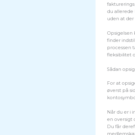
fakturering
du allerede 
uden at der 
Opsigelsen 
finder indst
processen ta
fleksibilitet
Sådan opsig
For at opsi
øverst på si
kontosymbol
Når du er i 
en oversigt 
Du får deref
medlemska