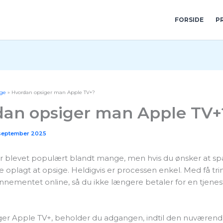
FORSIDE
P
ge
Hvordan opsiger man Apple TV+?
an opsiger man Apple TV+
september 2025
r blevet populært blandt mange, men hvis du ønsker at sp
 oplagt at opsige. Heldigvis er processen enkel. Med få tri
nnementet online, så du ikke længere betaler for en tjenes
ger Apple TV+, beholder du adgangen, indtil den nuværen