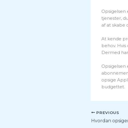
Opsigelsen e
tjenester, d
af at skabe 
At kende pr
behov. Hvis 
Dermed har d
Opsigelsen e
abonnemente
opsige Apple
budgettet.
PREVIOUS