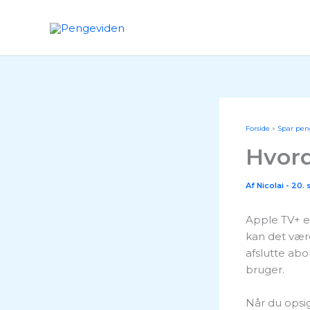
Gå
til
indholdet
Forside
Spar pen
Hvord
Af
Nicolai
-
20. 
Apple TV+ e
kan det være
afslutte abo
bruger.
Når du opsi