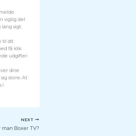
fmelde
n vigtig del
lang sigt.
il dit
ed få klik.
nde udgifter.
over dine
ig store. At
 i
NEXT
r man Boxer TV?