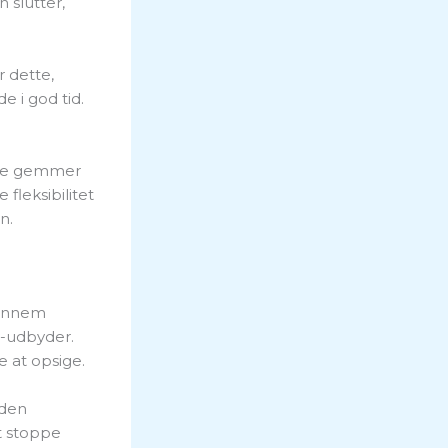
 slutter,
r dette,
 i god tid.
pple gemmer
fleksibilitet
n.
gennem
v-udbyder.
 at opsige.
 den
t stoppe