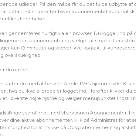
speriode udløber. På den måde får du det fulde udbytte af 
har betalt. Først derefter bliver abonnementet automatisk a
trækkes flere beløb.
kan gennemføres hurtigt via en browser. Du logger ind på d
illingerne for abonnementer og vælger at stoppe tjenesten
ger kun få minutter og kræver ikke kontakt til kundeservic
 og overskuelighed.
er du online
ge starter du med at besøge Apple TV+’s hjemmeside. Klik p
den, hvis du ikke allerede er logget ind. Herefter klikker du 
et i øverste højre hjørne og vælger menupunktet Indstillin
indstillinger, scroller du ned til sektionen Abonnementer. He
over dine aktive abonnementer. Klik på Administrer for at se
ter mulighed for at trykke på Opsig abonnement og afslutt
b.