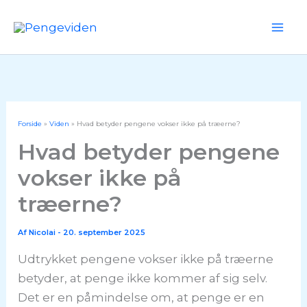
Gå
til
Mai
indholdet
Me
Forside
Viden
Hvad betyder pengene vokser ikke på træerne?
Hvad betyder pengene
vokser ikke på
træerne?
Af
Nicolai
-
20. september 2025
Udtrykket pengene vokser ikke på træerne
betyder, at penge ikke kommer af sig selv.
Det er en påmindelse om, at penge er en