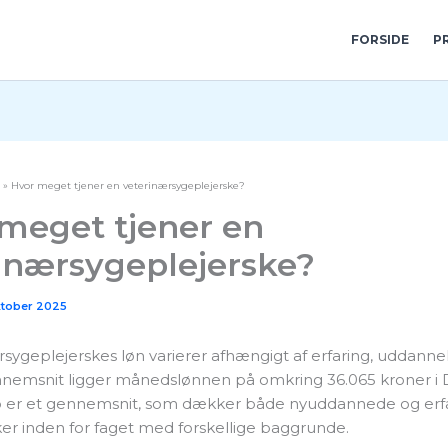
FORSIDE
P
Hvor meget tjener en veterinærsygeplejerske?
meget tjener en
inærsygeplejerske?
ktober 2025
sygeplejerskes løn varierer afhængigt af erfaring, uddanne
ennemsnit ligger månedslønnen på omkring 36.065 kroner i
 er et gennemsnit, som dækker både nyuddannede og erf
er inden for faget med forskellige baggrunde.