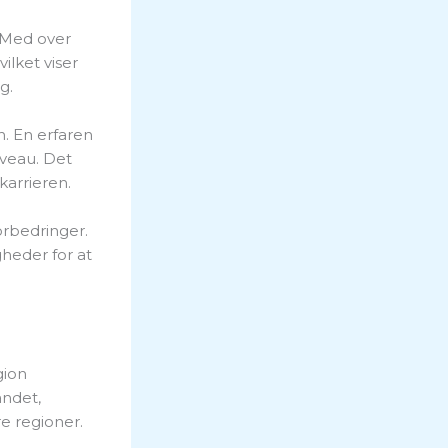
. Med over
ilket viser
g.
. En erfaren
iveau. Det
arrieren.
orbedringer.
heder for at
gion
andet,
e regioner.