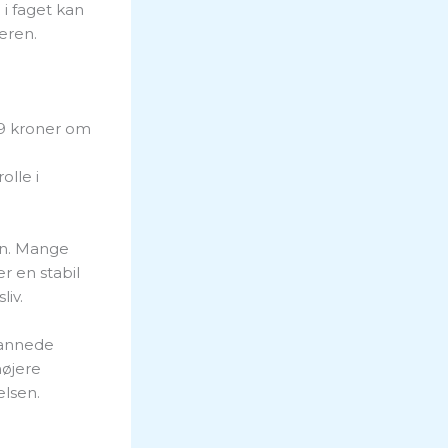
 i faget kan
eren.
59 kroner om
olle i
gen. Mange
r en stabil
liv.
dannede
højere
elsen.