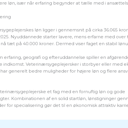
re løn, især når erfaring begynder at tælle med i ansættels
ering
sygeplejerskes løn ligger i gennemsnit på cirka 36.065 kr
025. Nyuddannede starter lavere, mens erfarne med over t
 nå tæt på 40.000 kroner. Dermed viser faget en stabil lønud
 erfaring, geografi og efteruddannelse spiller en afgørende
 indkomst. Veterinærsygeplejersker i storbyer eller med ek
har generelt bedre muligheder for højere løn og flere ansv
 veterinærsygeplejerske et fag med en fornuftig løn og gode
gter. Kombinationen af en solid startløn, lønstigninger gen
r for specialisering gør det til en økonomisk attraktiv karrie