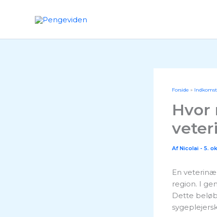
Gå
til
indholdet
Forside
Indkomst
Hvor 
veter
Af
Nicolai
-
5. o
En veterinær
region. I g
Dette beløb
sygeplejersk