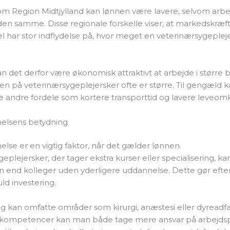
om Region Midtjylland kan lønnen være lavere, selvom arbe
den samme. Disse regionale forskelle viser, at markedskræf
l har stor indflydelse på, hvor meget en veterinærsygeplej
n det derfor være økonomisk attraktivt at arbejde i større b
en på veterinærsygeplejersker ofte er større. Til gengæld 
e andre fordele som kortere transporttid og lavere leveom
elsens betydning
lse er en vigtig faktor, når det gælder lønnen.
eplejersker, der tager ekstra kurser eller specialisering, k
øn end kolleger uden yderligere uddannelse. Dette gør eft
uld investering.
ng kan omfatte områder som kirurgi, anæstesi eller dyread
a kompetencer kan man både tage mere ansvar på arbejds