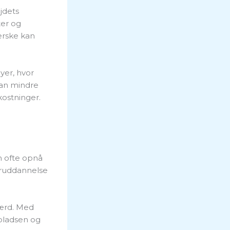
jdets
ter og
erske kan
yer, hvor
kan mindre
kostninger.
an ofte opnå
eruddannelse
færd. Med
pladsen og