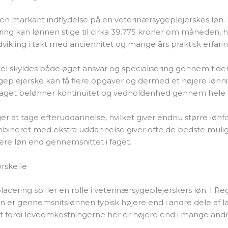
 en markant indflydelse på en veterinærsygeplejerskes løn
aring kan lønnen stige til cirka 39.775 kroner om måneden, hv
dvikling i takt med anciennitet og mange års praktisk erfarin
el skyldes både øget ansvar og specialisering gennem tiden
geplejerske kan få flere opgaver og dermed et højere lønn
 faget belønner kontinuitet og vedholdenhed gennem hele k
 at tage efteruddannelse, hvilket giver endnu større lønf
mbineret med ekstra uddannelse giver ofte de bedste mulig
ere løn end gennemsnittet i faget.
rskelle
lacering spiller en rolle i veterinærsygeplejerskers løn. I Re
 er gennemsnitslønnen typisk højere end i andre dele af l
t fordi leveomkostningerne her er højere end i mange andr