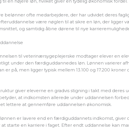
 til en højere løn, hvilket giver en tydelig økonomisk fordel.
e belønner ofte medarbejdere, der har udvidet deres faglige
fteruddannelse være nøglen til at sikre en løn, der ligger v
snittet, og samtidig åbne dørene til nye karrieremulighede
uddannelse
nelsen til veterinærsygeplejerske modtager elever en ele
ntligt under den færdiguddannedes løn. Lønnen varierer af
an er på, men ligger typisk mellem 13.100 og 17.200 kroner
uktur giver eleverne en gradvis stigning i takt med deres u
betyder, at indkomsten allerede under uddannelsen forbedre
 det lettere at gennemføre uddannelsen økonomisk.
lønnen er lavere end en færdiguddannets indkomst, giver d
 at starte en karriere i faget. Efter endt uddannelse kan ma