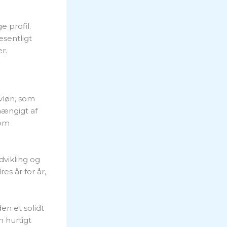
 profil.
æsentligt
r.
vløn, som
hængigt af
 om
dvikling og
s år for år,
en et solidt
n hurtigt