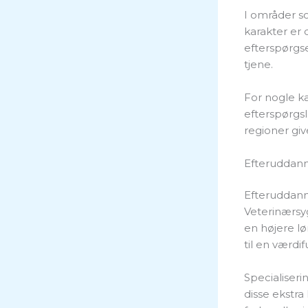
I områder s
karakter er 
efterspørgse
tjene.
For nogle ka
efterspørgsl
regioner giv
Efteruddann
Efteruddanne
Veterinærsyg
en højere l
til en værdif
Specialiseri
disse ekstr