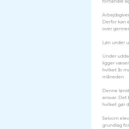
forhandle sig
Arbejdsgiver
Derfor kan e
over gennem
Løn under 
Under uddan
ligger væse
hvilket år m
måneden.
Denne lønstr
ansvar. Det 
hvilket gør
Selvom elev
grundlag for