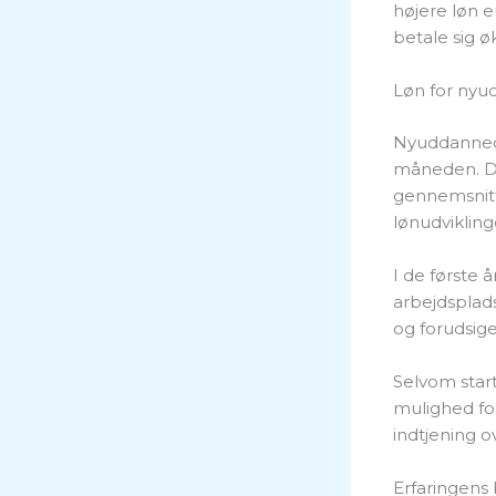
højere løn e
betale sig ø
Løn for ny
Nyuddannede
måneden. De
gennemsnittet
lønudvikling
I de første 
arbejdsplads
og forudsige
Selvom star
mulighed for
indtjening o
Erfaringens