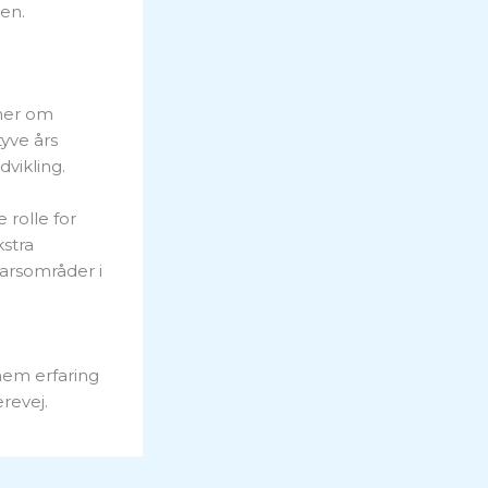
en.
oner om
yve års
vikling.
 rolle for
stra
arsområder i
nem erfaring
revej.