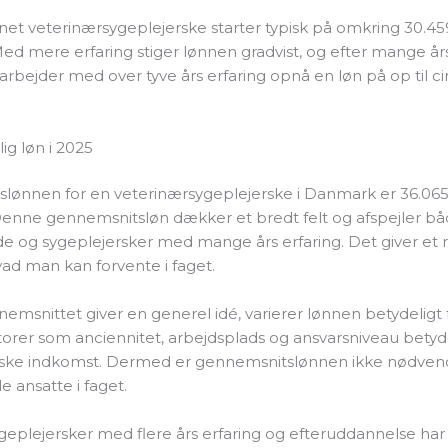
et veterinærsygeplejerske starter typisk på omkring 30.4
d mere erfaring stiger lønnen gradvist, og efter mange år
bejder med over tyve års erfaring opnå en løn på op til ci
g løn i 2025
lønnen for en veterinærsygeplejerske i Danmark er 36.06
nne gennemsnitsløn dækker et bredt felt og afspejler b
og sygeplejersker med mange års erfaring. Det giver et re
hvad man kan forvente i faget.
msnittet giver en generel idé, varierer lønnen betydeligt f
torer som anciennitet, arbejdsplads og ansvarsniveau bety
tiske indkomst. Dermed er gennemsnitslønnen ikke nødvend
le ansatte i faget.
eplejersker med flere års erfaring og efteruddannelse har