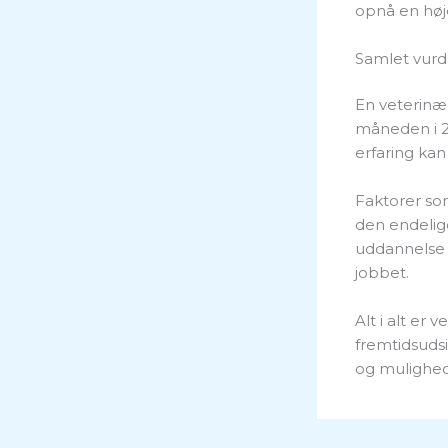
opnå en høje
Samlet vurd
En veterinær
måneden i 2
erfaring kan
Faktorer som
den endelige
uddannelse 
jobbet.
Alt i alt er
fremtidsudsi
og mulighede