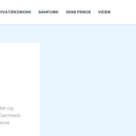
RIVATØKONOMI
SAMFUND
SPAR PENGE
VIDEN
lse og
 Danmark.
arne