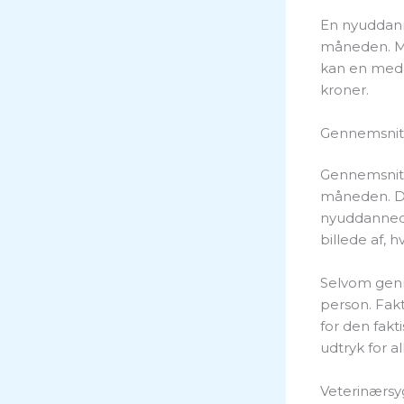
En nyuddann
måneden. Me
kan en medar
kroner.
Gennemsnitli
Gennemsnits
måneden. De
nyuddannede 
billede af, 
Selvom genne
person. Fak
for den fak
udtryk for al
Veterinærsyg