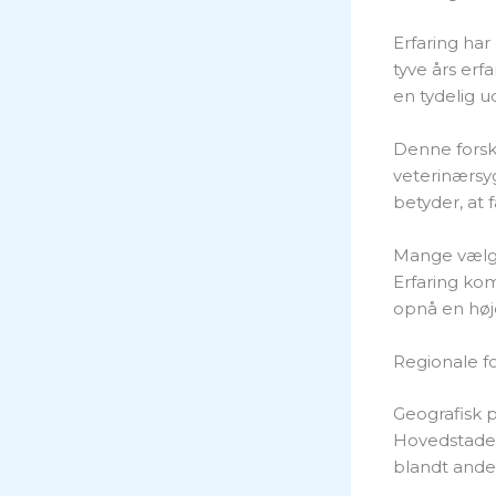
Erfaring har
tyve års erf
en tydelig u
Denne forsk
veterinærsy
betyder, at
Mange vælger
Erfaring ko
opnå en høj
Regionale fo
Geografisk p
Hovedstaden
blandt ande