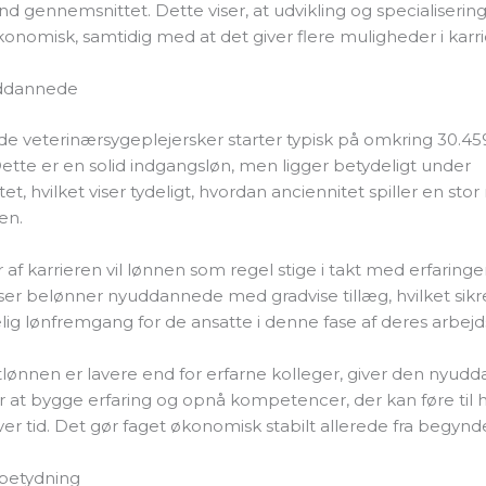
nd gennemsnittet. Dette viser, at udvikling og specialisering
konomisk, samtidig med at det giver flere muligheder i karri
uddannede
 veterinærsygeplejersker starter typisk på omkring 30.4
tte er en solid indgangsløn, men ligger betydeligt under
, hvilket viser tydeligt, hvordan anciennitet spiller en stor r
en.
år af karrieren vil lønnen som regel stige i takt med erfarin
er belønner nyuddannede med gradvise tillæg, hvilket sikre
lig lønfremgang for de ansatte i denne fase af deres arbejds
tlønnen er lavere end for erfarne kolleger, giver den nyud
 at bygge erfaring og opnå kompetencer, der kan føre til 
ver tid. Det gør faget økonomisk stabilt allerede fra begynd
 betydning