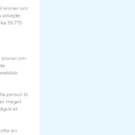
59 kroner om
s arbejde
rka 39.775
5 kroner om
åde
alistisk
ra person til
der meget
igvis et
 ofte en