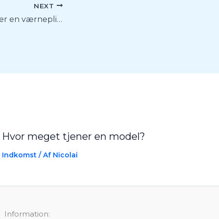
NEXT
Hvor meget tjener en værnepligtig?
Hvor meget tjener en model?
Indkomst
/ Af
Nicolai
Information: