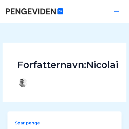
Gå
til
Mai
indholdet
Me
Forfatternavn:Nicolai
Spar penge